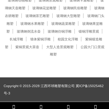
玻璃钢动物雕塑
玻璃钢景观雕塑
玻璃钢卡通雕塑
玻
璃钢天壶雕塑
玻璃钢花篮雕塑
玻璃钢民俗雕塑
玻璃钢
农耕雕塑
玻璃钢茶艺雕塑
玻璃钢大型雕塑
玻璃钢门头
雕塑
玻璃钢水果雕塑
玻璃钢蔬菜雕塑
玻璃钢果篮雕
塑
玻璃钢倒流水壶
玻璃钢仿铜浮雕
锻铜浮雕景观
长城浮雕
墙体紫铜浮雕
校园文化浮雕
紫铜锻造雕
塑
紫铜景观大茶壶
大型人造景观雕塑
公园大门口景观
雕塑
Copyright © 2015-2028 江西环球雕塑有限公司
冀ICP备15025462
号-3