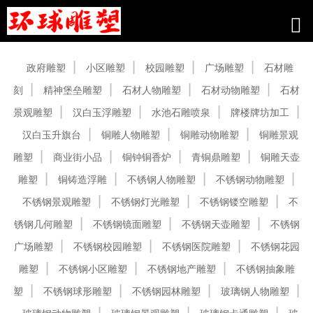
产品中心
政府雕塑
小区雕塑
校园雕塑
广场雕塑
石材雕
刻
精神堡垒雕塑
石材人物雕塑
石材动物雕塑
石材
景观雕塑
汉白玉浮雕塑
水池石雕喷泉
牌楼牌坊加工
汉白玉升旗台
铜雕人物雕塑
铜雕动物雕塑
铜雕景观
雕塑
商业街小品
铜钟铜香炉
青铜鼎雕塑
铜雕天壶
雕塑
铜铸造浮雕
不锈钢人物雕塑
不锈钢动物雕塑
不锈钢景观雕塑
不锈钢灯光雕塑
不锈钢镂空雕塑
不
锈钢几何雕塑
不锈钢镜面雕塑
不锈钢天壶雕塑
不锈钢
广场雕塑
不锈钢校园雕塑
不锈钢医院雕塑
不锈钢花园
雕塑
不锈钢小区雕塑
不锈钢地产雕塑
不锈钢抽象雕
塑
不锈钢球形雕塑
不锈钢园林雕塑
玻璃钢人物雕塑