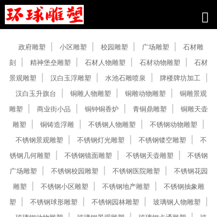
产品中心
政府雕塑
小区雕塑
校园雕塑
广场雕塑
石材雕
刻
精神堡垒雕塑
石材人物雕塑
石材动物雕塑
石材
景观雕塑
汉白玉浮雕塑
水池石雕喷泉
牌楼牌坊加工
汉白玉升旗台
铜雕人物雕塑
铜雕动物雕塑
铜雕景观
雕塑
商业街小品
铜钟铜香炉
青铜鼎雕塑
铜雕天壶
雕塑
铜铸造浮雕
不锈钢人物雕塑
不锈钢动物雕塑
不锈钢景观雕塑
不锈钢灯光雕塑
不锈钢镂空雕塑
不
锈钢几何雕塑
不锈钢镜面雕塑
不锈钢天壶雕塑
不锈钢
广场雕塑
不锈钢校园雕塑
不锈钢医院雕塑
不锈钢花园
雕塑
不锈钢小区雕塑
不锈钢地产雕塑
不锈钢抽象雕
塑
不锈钢球形雕塑
不锈钢园林雕塑
玻璃钢人物雕塑