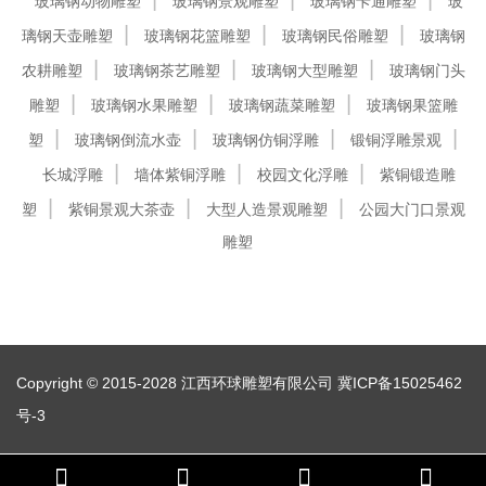
玻璃钢动物雕塑
玻璃钢景观雕塑
玻璃钢卡通雕塑
玻
璃钢天壶雕塑
玻璃钢花篮雕塑
玻璃钢民俗雕塑
玻璃钢
农耕雕塑
玻璃钢茶艺雕塑
玻璃钢大型雕塑
玻璃钢门头
雕塑
玻璃钢水果雕塑
玻璃钢蔬菜雕塑
玻璃钢果篮雕
塑
玻璃钢倒流水壶
玻璃钢仿铜浮雕
锻铜浮雕景观
长城浮雕
墙体紫铜浮雕
校园文化浮雕
紫铜锻造雕
塑
紫铜景观大茶壶
大型人造景观雕塑
公园大门口景观
雕塑
Copyright © 2015-2028 江西环球雕塑有限公司
冀ICP备15025462
号-3