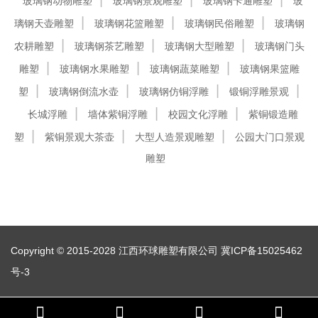
玻璃钢动物雕塑
玻璃钢景观雕塑
玻璃钢卡通雕塑
玻
璃钢天壶雕塑
玻璃钢花篮雕塑
玻璃钢民俗雕塑
玻璃钢
农耕雕塑
玻璃钢茶艺雕塑
玻璃钢大型雕塑
玻璃钢门头
雕塑
玻璃钢水果雕塑
玻璃钢蔬菜雕塑
玻璃钢果篮雕
塑
玻璃钢倒流水壶
玻璃钢仿铜浮雕
锻铜浮雕景观
长城浮雕
墙体紫铜浮雕
校园文化浮雕
紫铜锻造雕
塑
紫铜景观大茶壶
大型人造景观雕塑
公园大门口景观
雕塑
Copyright © 2015-2028 江西环球雕塑有限公司
冀ICP备15025462
号-3