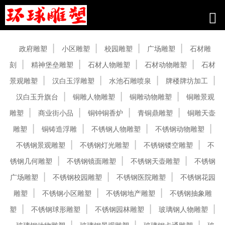
产品中心
政府雕塑
小区雕塑
校园雕塑
广场雕塑
石材雕
刻
精神堡垒雕塑
石材人物雕塑
石材动物雕塑
石材
景观雕塑
汉白玉浮雕塑
水池石雕喷泉
牌楼牌坊加工
汉白玉升旗台
铜雕人物雕塑
铜雕动物雕塑
铜雕景观
雕塑
商业街小品
铜钟铜香炉
青铜鼎雕塑
铜雕天壶
雕塑
铜铸造浮雕
不锈钢人物雕塑
不锈钢动物雕塑
不锈钢景观雕塑
不锈钢灯光雕塑
不锈钢镂空雕塑
不
锈钢几何雕塑
不锈钢镜面雕塑
不锈钢天壶雕塑
不锈钢
广场雕塑
不锈钢校园雕塑
不锈钢医院雕塑
不锈钢花园
雕塑
不锈钢小区雕塑
不锈钢地产雕塑
不锈钢抽象雕
塑
不锈钢球形雕塑
不锈钢园林雕塑
玻璃钢人物雕塑